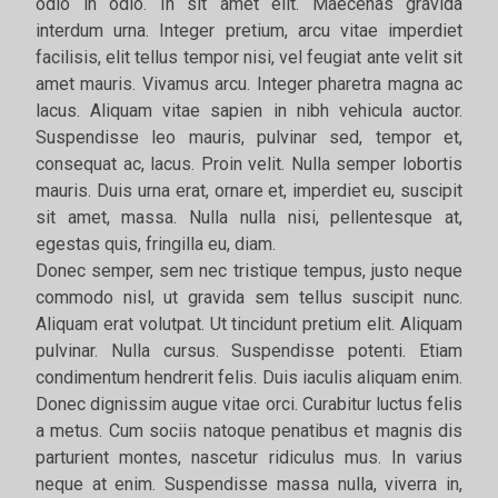
odio in odio. In sit amet elit. Maecenas gravida
interdum urna. Integer pretium, arcu vitae imperdiet
facilisis, elit tellus tempor nisi, vel feugiat ante velit sit
amet mauris. Vivamus arcu. Integer pharetra magna ac
lacus. Aliquam vitae sapien in nibh vehicula auctor.
Suspendisse leo mauris, pulvinar sed, tempor et,
consequat ac, lacus. Proin velit. Nulla semper lobortis
mauris. Duis urna erat, ornare et, imperdiet eu, suscipit
sit amet, massa. Nulla nulla nisi, pellentesque at,
egestas quis, fringilla eu, diam.
Donec semper, sem nec tristique tempus, justo neque
commodo nisl, ut gravida sem tellus suscipit nunc.
Aliquam erat volutpat. Ut tincidunt pretium elit. Aliquam
pulvinar. Nulla cursus. Suspendisse potenti. Etiam
condimentum hendrerit felis. Duis iaculis aliquam enim.
Donec dignissim augue vitae orci. Curabitur luctus felis
a metus. Cum sociis natoque penatibus et magnis dis
parturient montes, nascetur ridiculus mus. In varius
neque at enim. Suspendisse massa nulla, viverra in,